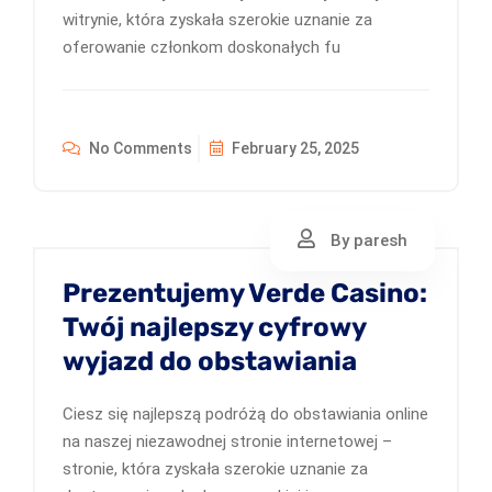
witrynie, która zyskała szerokie uznanie za
oferowanie członkom doskonałych fu
No Comments
February 25, 2025
By paresh
Prezentujemy Verde Casino:
Twój najlepszy cyfrowy
wyjazd do obstawiania
Ciesz się najlepszą podróżą do obstawiania online
na naszej niezawodnej stronie internetowej –
stronie, która zyskała szerokie uznanie za