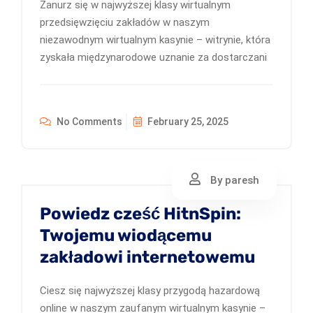
Zanurz się w najwyższej klasy wirtualnym
przedsięwzięciu zakładów w naszym
niezawodnym wirtualnym kasynie – witrynie, która
zyskała międzynarodowe uznanie za dostarczani
No Comments
February 25, 2025
By paresh
Powiedz cześć HitnSpin:
Twojemu wiodącemu
zakładowi internetowemu
Ciesz się najwyższej klasy przygodą hazardową
online w naszym zaufanym wirtualnym kasynie –