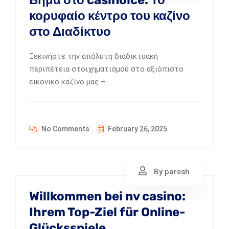
Βήμα στο casinoice: Το
κορυφαίο κέντρο του καζίνο
στο Διαδίκτυο
Ξεκινήστε την απόλυτη διαδικτυακή
περιπέτεια στοιχηματισμού στο αξιόπιστο
εικονικό καζίνο μας –
No Comments
February 26, 2025
By paresh
Willkommen bei nv casino:
Ihrem Top-Ziel für Online-
Glücksspiele