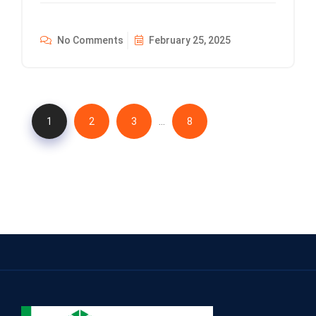
No Comments
February 25, 2025
…
1
2
3
8