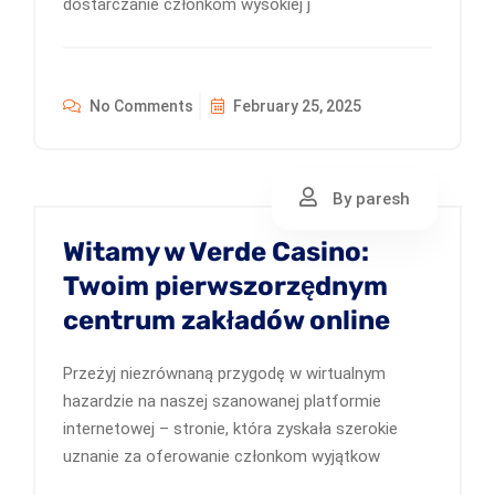
dostarczanie członkom wysokiej j
No Comments
February 25, 2025
By paresh
Witamy w Verde Casino:
Twoim pierwszorzędnym
centrum zakładów online
Przeżyj niezrównaną przygodę w wirtualnym
hazardzie na naszej szanowanej platformie
internetowej – stronie, która zyskała szerokie
uznanie za oferowanie członkom wyjątkow