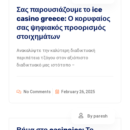
Σας παρουσιάζουμε το ice
casino greece: Ο κορυφαίος
σας ψηφιακός προορισμός
στοιχημάτων
Ανακαλύψτε την καλύτερη διαδικτυακή
περιπέτεια τζόγου στον αξιόπιστο
διαδικτυακό μας ιστότοπο –
No Comments
February 26, 2025
By paresh